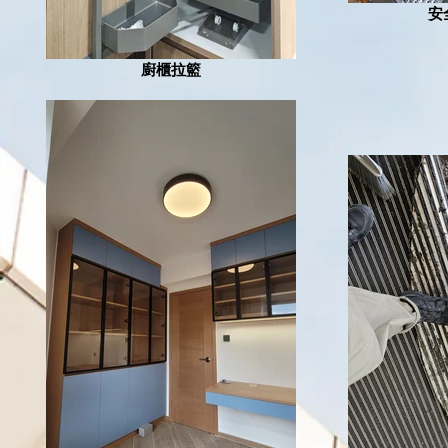
安
廚櫃拉籃