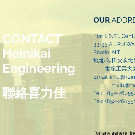
OUR
ADDR
CONTACT
Flat I, 6/F., Cen
33-35 Au Pui Wan
Heinikai
Shatin, N.T.
地址: 沙田火炭
Engineering
世紀工業大
Email:
info@hein
mail1@he
聯絡喜力佳
Tel: +852-26055
​Fax: +852-26055
For any general inq