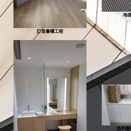
地
訂造書櫃工程
洗手盤